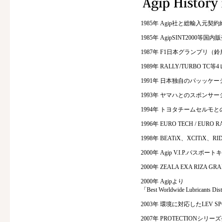
1985年 Agip社と総輸入元契
1985年 AgipSINT2000等国
1987年 F1日本グランプリ
1989年 RALLY/TURBO TC
1991年 日本独自のパッッケー
1993年 ヤマハとのスポンサー
1994年 トヨタチームセルモ
1996年 EURO TECH / EURO
1998年 BEATiX、XCITiX、R
2000年 Agip V.I.P.パス
2000年 ZEALA EXA RIZ
2000年 Agipより
「Best Worldwide Lubricants Dis
2003年 環境に対応したLEV SP
2007年 PROTECTIONシリー