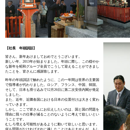
【社長 年頭訓話】
皆さん、新年あけましておめでとうございます。
新しい年、2013年が始まりました。年頭に際し、この穏やか
な新年を昭和グループ全員でこうして迎えることができまし
たことを、皆さんに感謝致します。
昨年の年頭訓話で触れたように、この一年間は世界の主要国
で指導者が代わりました。ロシア、フランス、中国、韓国。
そして、日本も滑り込みで12月26日に第二次安倍内閣が発足
しました。
また、近年、近隣各国における日本の位置付けは大きく変わ
っていきます。
しかし、ここで皆さんにお伝えしたいのは、国と国の問題を
理由に我々の仕事が減ることのないように考えて欲しいとい
うことです。
むしろ増える可能性があるように動いて欲しいと思います。
何も問題がなければそれに越したことはありませんが、もし