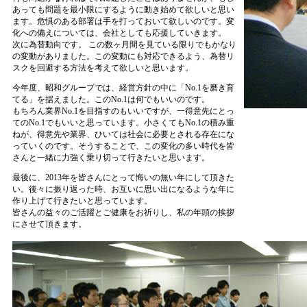
あっても問題を最小限にするように動き始めて欲しいと思い
ます。危惧のある部署は手を打っておいて欲しいのです。変
化への備えについては、会社としても応援していきます。
次に為替動向です。 この数ヶ月間を見ている限りでもかなり
の変動がありました。この変動にも対応できるよう、為替リ
スクを回避する方法を考えて欲しいと思います。
今年度、昭和グループでは、経営方針の中に「No.1を磨き育
てる」を据えました。このNo.1は何でもいいのです。
もちろん業界No.1を目指すのもいいですが、一得意先にとっ
てのNo.1でもいいと思っています。小さくてもNo.1の積み重
ねが、得意先や業界、ひいては社会に必要とされる存在にな
っていくのです。そうすることで、この変化の多い時代を皆
さんと一緒に力強く乗り切って行きたいと思います。
最後に、2013年を皆さんにとって悔いの無い年にして頂きた
い。後々に振り返った時、お互いに思い出になるような年に
作り上げて行きたいと思っています。
皆さんの益々のご活躍とご健康をお祈りし、私の年頭の挨拶
にさせて頂きます。