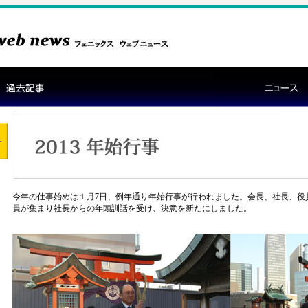
今年の仕事始めは１月7日、例年通り年始行事が行われました。会長、社長、役
員が集まり社長からの年頭訓話を受け、決意を新たにしました。